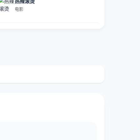
热辣滚烫
电影