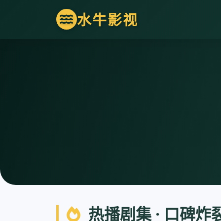
水牛影视
热播剧集 · 口碑炸