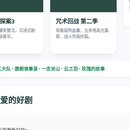
探案3
咒术回战 第二季
爆笑整活，沉浸式剧
现象级热血番，五条悟高光篇
容豪华。
章，战斗作画炸裂。
三大队
·
唐朝诡事录
·
一念关山
·
云之羽
·
玫瑰的故事
最爱的好剧
影视更新好快～