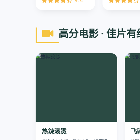
9.4
高分电影 · 佳片有
热辣滚烫
飞