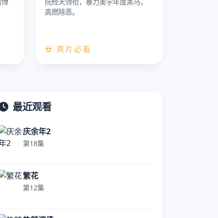
的博
阮经天领衔，暴力美学年度黑马，
高燃除恶。
💀 爽片必看
最近观看
庆余年2
第18集
繁花
第12集