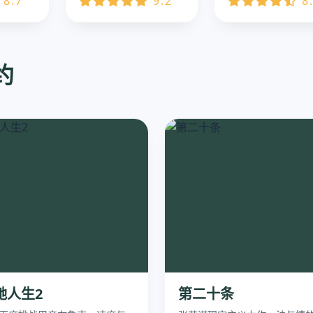
8.7
9.2
8
约
驰人生2
第二十条