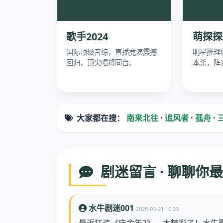
歌手2024
萌探探
国际顶级音综，直播竞演震撼
明星推理
回归，顶尖唱将同台。
本杀，阵
大家都在搜：
南来北往
·
追风者
·
孤舟
·
剧迷留言 · 聊聊你
水牛剧迷001
2025-03-21 10:23
最近狂追《庆余年2》，太精彩了！水牛