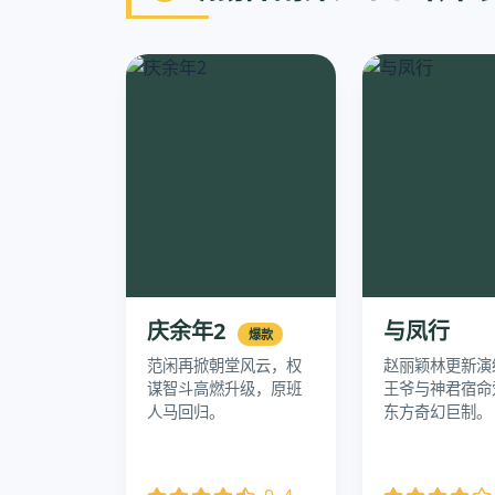
庆余年2
与凤行
爆款
范闲再掀朝堂风云，权
赵丽颖林更新演
谋智斗高燃升级，原班
王爷与神君宿命
人马回归。
东方奇幻巨制。