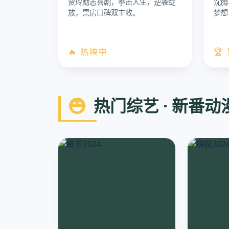
贾玲励志喜剧，拳击人生，逆袭绽
沈腾
放，票房口碑双丰收。
梦想
🔥 热映中
🏆
热门综艺 · 新番动