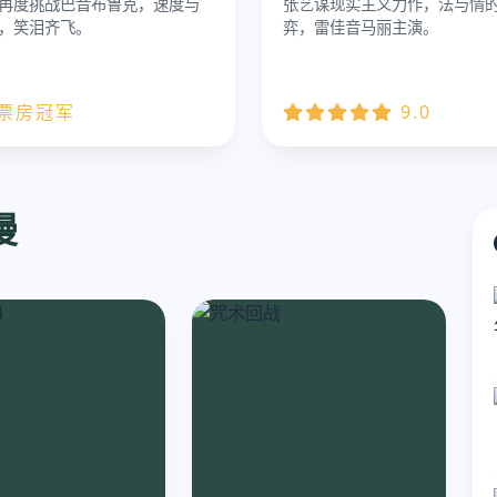
再度挑战巴音布鲁克，速度与
张艺谋现实主义力作，法与情
，笑泪齐飞。
弈，雷佳音马丽主演。
 票房冠军
9.0
漫