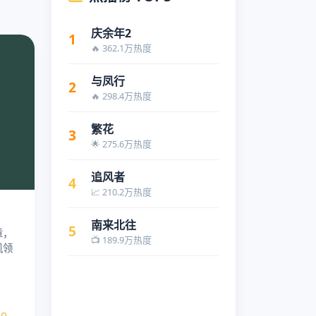
庆余年2
1
🔥 362.1万热度
与凤行
2
🔥 298.4万热度
繁花
3
🌟 275.6万热度
追风者
4
📈 210.2万热度
南来北往
5
章，
📺 189.9万热度
凯领