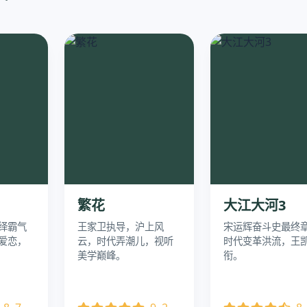
繁花
大江大河3
绎霸气
王家卫执导，沪上风
宋运辉奋斗史最终
爱恋，
云，时代弄潮儿，视听
时代变革洪流，王
美学巅峰。
衔。