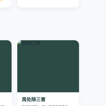
.9
周处除三害